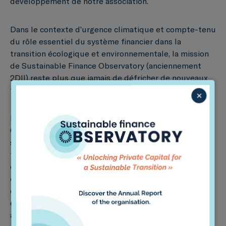
développement de notre association.
Dans le contexte d’urgence climatique et compte-tenu
du rôle essentiel du système financier dans la
transition écologique et environnementale, la mission
de Sustainable Finance Observatory (anciennement
2DII) reste plus que jamais de défricher de nouveaux
territoires.
×
Première femme à diriger Sustainable Finance
Observatory (anciennement 2DII), Hélène pourra
s’appuyer sur son expérience de 15 ans dans l’industrie
financière et la régulation. Sa formation et son
expérience en gestion des risques internationaux, sa
connaissance approfondie des mécanismes
décisionnels européens et des questions stratégiques
émergentes pour le secteur financier seront des
atouts précieux dans l’identification des nouveaux