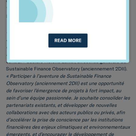
outils et méthodes permettant aux institutions
financières de répondre à leurs enjeux climatiques et
plus largement environnementaux.
« Je suis heureuse et honorée de rejoindre l’équipe de
Sustainable Finance Observatory (anciennement 2DII),
READ MORE
dans un contexte où la finance durable s’est imposée
aux différents acteurs financiers comme un thème
central »
déclare Hélène Lanier, directrice générale de
Sustainable Finance Observatory (anciennement 2DII).
« Participer à l’aventure de Sustainable Finance
Observatory (anciennement 2DII) est une opportunité
de favoriser l’émergence de projets à fort impact, au
sein d’une équipe passionnée. Je souhaite consolider les
partenariats existants, et développer de nouvelles
collaborations avec des acteurs publics ou privés, afin
d’accélérer la prise de conscience par les institutions
financières des enjeux climatiques et environnementaux
émergents, et d’encourager le développement de